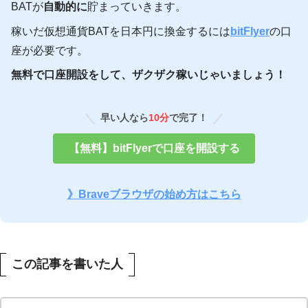
BATが
自動的に
貯まっていきます。
稼いだ仮想通貨BATを日本円に換金するには
bitFlyer
の口
座が必要です。
無料で口座開設をして、ザクザク稼いじゃいましょう！
早い人なら
10分
で完了！
【無料】bitFlyerで口座を開設する
》Braveブラウザの始め方はこちら
この記事を書いた人