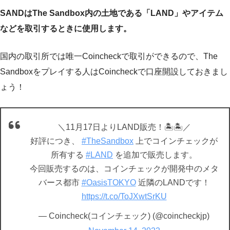
SANDはThe Sandbox内の土地である「LAND」やアイテム
などを取引するときに使用します。
国内の取引所では唯一Coincheckで取引ができるので、The
Sandboxをプレイする人はCoincheckで口座開設しておきまし
ょう！
＼11月17日よりLAND販売！🏝️🏝️／
好評につき、
#TheSandbox
上でコインチェックが
所有する
#LAND
を追加で販売します。
今回販売するのは、コインチェックが開発中のメタ
バース都市
#OasisTOKYO
近隣のLANDです！
https://t.co/ToJXwtSrKU
— Coincheck(コインチェック) (@coincheckjp)