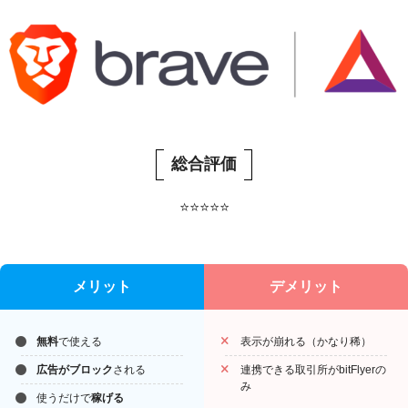
総合評価
⭐
⭐
⭐
⭐
⭐
メリット
デメリット
無料
で使える
表示が崩れる（かなり稀）
広告がブロック
される
連携できる取引所がbitFlyerの
み
使うだけで
稼げる