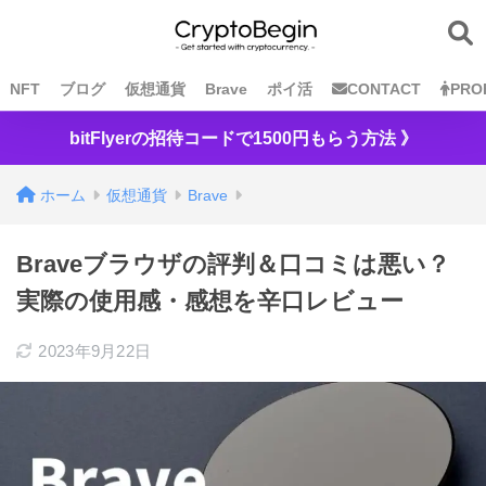
NFT
ブログ
仮想通貨
Brave
ポイ活
CONTACT
PRO
bitFlyerの招待コードで1500円もらう方法 》
ホーム
仮想通貨
Brave
Braveブラウザの評判＆口コミは悪い？
実際の使用感・感想を辛口レビュー
2023年9月22日